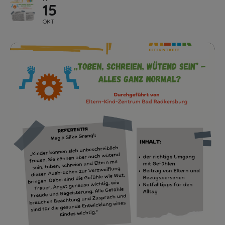
15
OKT