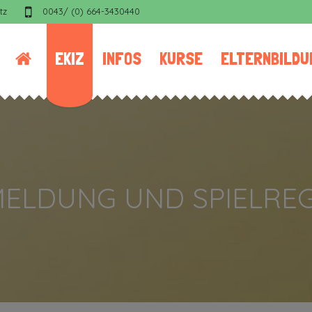
tz
0043/ (0) 664-3430440
EKIZ
INFOS
KURSE
ELTERNBILDU
ELDUNG UND SPIELRE