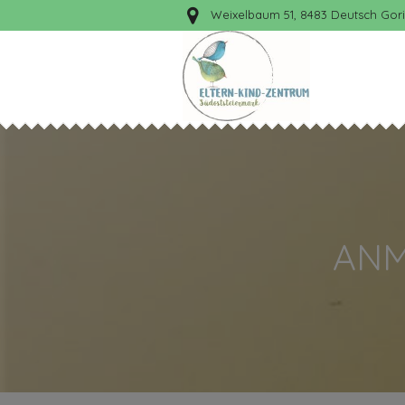
Weixelbaum 51, 8483 Deutsch Gori
ANM