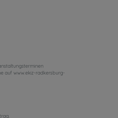
anstaltungsterminen
line auf www.ekiz-radkersburg-
trag.