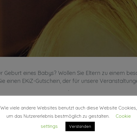
r Geburt eines Babys? Wollen Sie Eltern zu einem be
 einen EKiZ-Gutschein, der für unsere Veranstaltun
.
mit uns Kontakt auf, wir beraten Sie gerne telefonisc
Wie viele andere Websites benutzt auch diese Website Cookies,
um das Nutzererlebnis bestmöglich zu gestalten.
Cookie
Tel.: 0664/3430440
settings
Verstanden
office@ekiz-suedoststeiermark.at