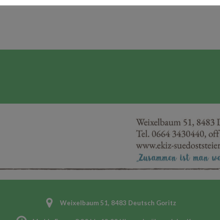
Weixelbaum 51, 8483 Deutsch Goritz