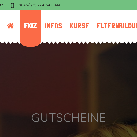
tz
0043/ (0) 664-3430440
EKIZ
INFOS
KURSE
ELTERNBILDU
GUTSCHEINE