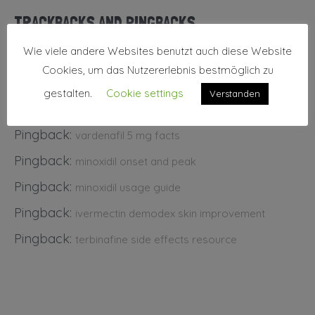
TRACKBACKS AND PINGBACKS
Wie viele andere Websites benutzt auch diese Website
Pingback:
sinusitis ent overview
Cookies, um das Nutzererlebnis bestmöglich zu
Pingback:
otitis media ear pressure
gestalten.
Cookie settings
Verstanden
Pingback:
augmentin pharmacological overview
Pingback:
vardenafil 5 mg facts
Pingback:
minoxidil onset and peak
Pingback:
minoxidil usage guide
Pingback:
ivermectin demodex skin improvement
Pingback:
terbinafine side effects resource