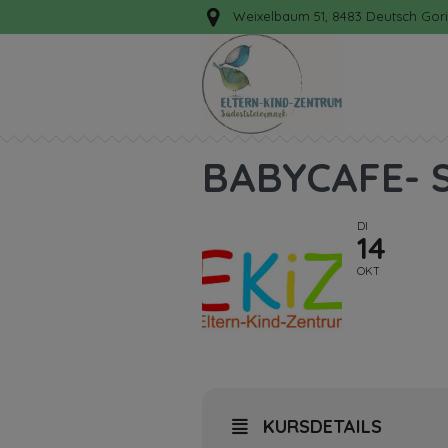
Weixelbaum 51, 8483 Deutsch Gori
BABYCAFE- 
DI
14
OKT
KURSDETAILS