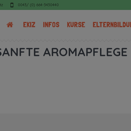
tz
0043/ (0) 664-3430440
EKIZ
INFOS
KURSE
ELTERNBILDU
SANFTE AROMAPFLEGE