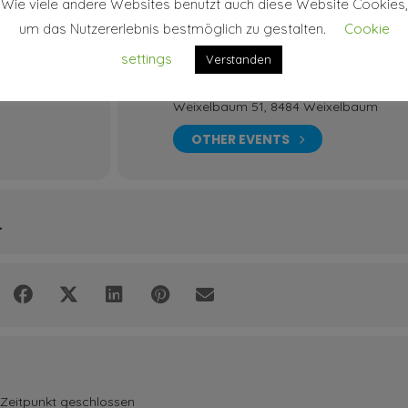
Wie viele andere Websites benutzt auch diese Website Cookies,
um das Nutzererlebnis bestmöglich zu gestalten.
Cookie
ORT
settings
Verstanden
Eltern-Kind-Zentrum Weixelbaum
Weixelbaum 51, 8484 Weixelbaum
OTHER EVENTS
L
Zeitpunkt geschlossen