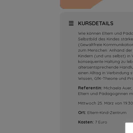
KURSDETAILS
Wie können Eltern und Päda
Selbstbild des Kindes stärke
(Gewaltfreie Kommunikation
zum Menschen. Anhand der vi
Kindern (und uns selbst) in
konsequente Haltung zu lebe
altersentsprechende Handlun
einen Alltag in Verbindung
Wissen, GfK-Theorie und Pra
Referentin:
Michaela Auer, 
Eltern und Pädagoginnen mi
Mittwoch 25. März von 19.30
Ort:
Eltern-Kind-Zentrum
Kosten:
7 Euro