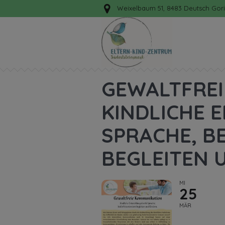
Weixelbaum 51, 8483 Deutsch Gori
GEWALTFREI
KINDLICHE 
SPRACHE, B
BEGLEITEN 
MI
25
MÄR