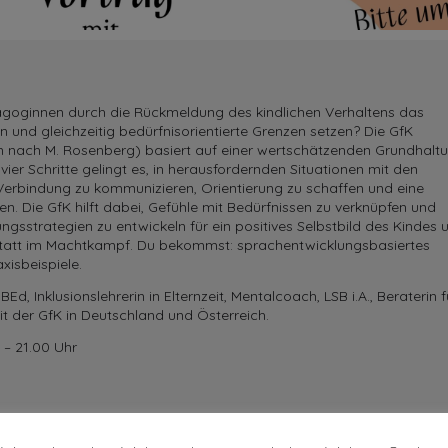
goginnen durch die Rückmeldung des kindlichen Verhaltens das
n und gleichzeitig bedürfnisorientierte Grenzen setzen? Die GfK
 nach M. Rosenberg) basiert auf einer wertschätzenden Grundhalt
er Schritte gelingt es, in herausfordernden Situationen mit den
 Verbindung zu kommunizieren, Orientierung zu schaffen und eine
n. Die GfK hilft dabei, Gefühle mit Bedürfnissen zu verknüpfen und
gsstrategien zu entwickeln für ein positives Selbstbild des Kindes 
 statt im Machtkampf. Du bekommst: sprachentwicklungsbasiertes
xisbeispiele.
BEd, Inklusionslehrerin in Elternzeit, Mentalcoach, LSB i.A., Beraterin f
t der GfK in Deutschland und Österreich.
 – 21.00 Uhr