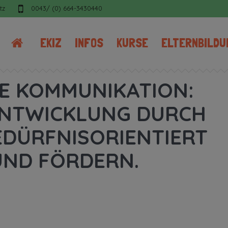
tz
0043/ (0) 664-3430440
EKIZ
INFOS
KURSE
ELTERNBILDU
E KOMMUNIKATION:
ENTWICKLUNG DURCH
EDÜRFNISORIENTIERT
UND FÖRDERN.