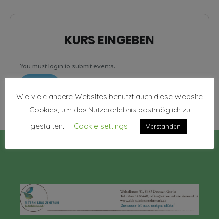
KURS EINGEBEN
You must login to submit events.
LOGIN
Wie viele andere Websites benutzt auch diese Website
Cookies, um das Nutzererlebnis bestmöglich zu
gestalten.
Cookie settings
Verstanden