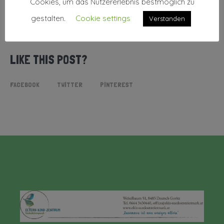
Cookies, um das Nutzererlebnis bestmöglich zu
gestalten.
Cookie settings
Verstanden
LIKE THIS POST?
FACEBOOK
TWITTER
PINTEREST