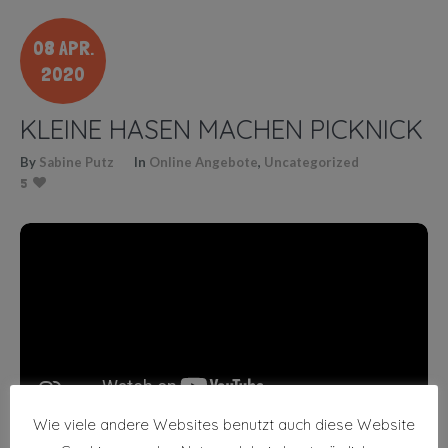
08 APR.
2020
KLEINE HASEN MACHEN PICKNICK
By
Sabine Putz
In
Online Angebote
,
Uncategorized
5
Wie viele andere Websites benutzt auch diese Website